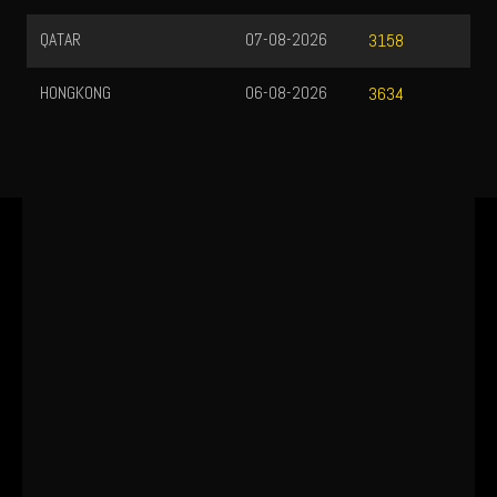
QATAR
07-08-2026
3158
HONGKONG
06-08-2026
3634