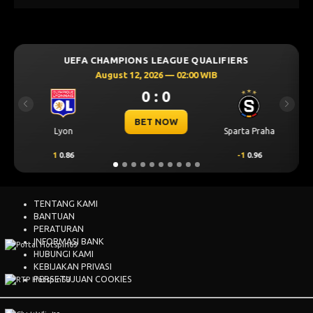
S LEAGUE QUALIFIERS
UEFA CHAMPIONS LEA
 2026 — 02:00 WIB
August 12, 2026 
0 : 0
0 : 
Previous
Next
ET NOW
BET N
Sparta Praha
SK Sturm Graz
-1
0.96
-0.5
0.95
TENTANG KAMI
BANTUAN
PERATURAN
INFORMASI BANK
HUBUNGI KAMI
KEBIJAKAN PRIVASI
PERSETUJUAN COOKIES